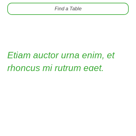
Find a Table
Etiam auctor urna enim, et
rhoncus mi rutrum eget.
Aenean semper lobortis felis ut pellentesque.
Etiam semper augue et ex convallis, ut molestie
justo tristique. Nullam mauris ipsum, pellentesque
nec ultricies et, egestas et turpis. Pellentesque id
risus ac ipsum tincidunt ultricies vel in neque.
Proin semper erat faucibus enim euismod, nec
dictum lacus cursus. In auctor bibendum congue.
Donec varius turpis vitae dui sagittis, a facilisis